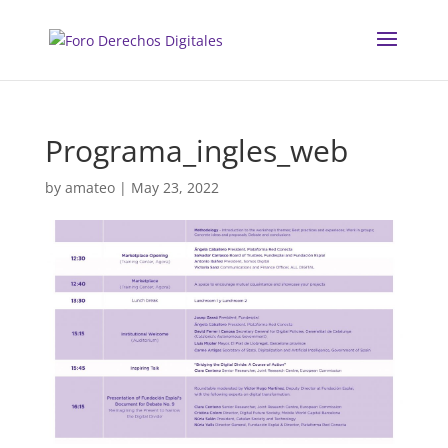
ACTIVITATS D'ESTIU
Programa_ingles_web
MÓN ESCOLAR
by
amateo
|
May 23, 2022
ALBERG CENTRE ESPLAI
FORMACIÓ
CASES DE COLÒNIES