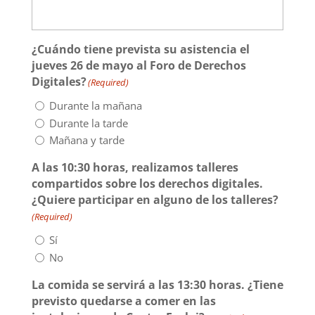
L'equip
¿Cuándo tiene prevista su asistencia el
Missió i valors
jueves 26 de mayo al Foro de Derechos
Els comptes clars
Digitales?
(Required)
Durante la mañana
Memòria d'activitats
Durante la tarde
Proposta educativa
Mañana y tarde
A las 10:30 horas, realizamos talleres
ACTUALITAT
compartidos sobre los derechos digitales.
¿Quiere participar en alguno de los talleres?
Notícies
(Required)
Butlletins
Sí
Diari de la Fundació
No
Fundesplai als mitjans
La comida se servirá a las 13:30 horas. ¿Tiene
previsto quedarse a comer en las
Xarxes socials