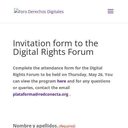
ACTIVITATS D'ESTIU
Invitation form to the
Digital Rights Forum
MÓN ESCOLAR
Complete the attendance form for the Digital
ALBERG CENTRE ESPLAI
Rights Forum to be held on Thursday, May 26. You
can view the program
here
and for any questions
or queries, contact the email
FORMACIÓ
plataforma@redconecta.org
.
CASES DE COLÒNIES
Nombre y apellidos.
(Required)