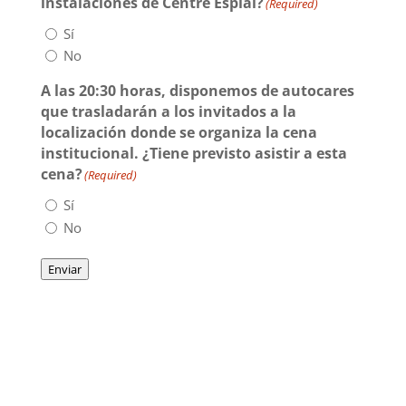
instalaciones de Centre Esplai?
(Required)
Sí
COL·LABORA
No
Fes voluntariat
A las 20:30 horas, disponemos de autocares
que trasladarán a los invitados a la
Fes un donatiu
localización donde se organiza la cena
Treballa amb nosaltres
institucional. ¿Tiene previsto asistir a esta
cena?
(Required)
Sí
No
Enviar