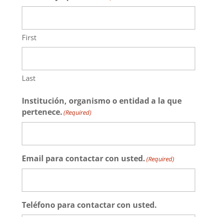
ACCIÓ SOCIAL I JOVES
First
ESPLAIS
Last
SUPORT TERCER SECTOR
Institución, organismo o entidad a la que
pertenece.
(Required)
Email para contactar con usted.
(Required)
CONEIX FUNDESPLAI
Teléfono para contactar con usted.
La Fundació